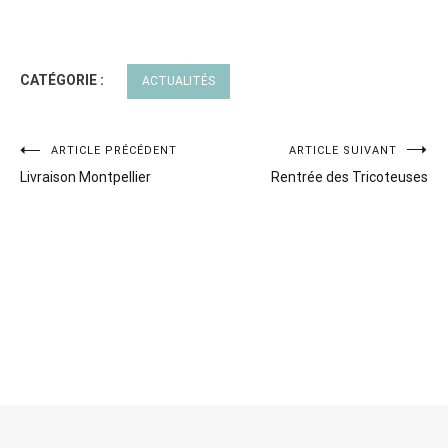
CATÉGORIE :
ACTUALITÉS
Navigation
ARTICLE PRÉCÉDENT
ARTICLE SUIVANT
Livraison Montpellier
Rentrée des Tricoteuses
de
l’article